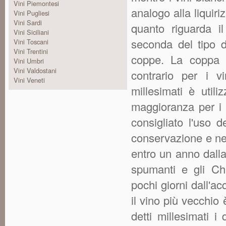
Vini Piemontesi
analogo alla liquiri
Vini Pugliesi
Vini Sardi
quanto riguarda il
Vini Siciliani
seconda del tipo di
Vini Toscani
Vini Trentini
coppe. La coppa è
Vini Umbri
Vini Valdostani
contrario per i v
Vini Veneti
millesimati è utili
maggioranza per i vi
consigliato l'uso 
conservazione e nel
entro un anno dall
spumanti e gli C
pochi giorni dall'a
il vino più vecchio 
detti millesimati 