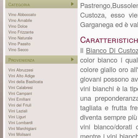
Pastrengo,Bussol
Categoria
Custoza, esso vi
Vino Abboccato
Vino Amabile
Garganega ed è val
Vino Dolce
Vino Frizzante
Caratteristic
Vino Naturale
Vino Passito
Il
Bianco Di Custo
Vino Secco
color bianco i qua
Provenienza
colore giallo oro al
Vini Abruzzesi
Vini Alto Adige
giovani possono aver
Vini della Basilicata
vini bianchi è la t
Vini Calabresi
Vini Campani
una preponderanza 
Vini Emiliani
Vini del Friuli
tagliata e frutta f
Vini Laziali
diventa sempre più 
Vini Liguri
Vini Lombardi
vini bianco/dorati
Vini Marchigiani
Vini Molisani
mentre i vini bian