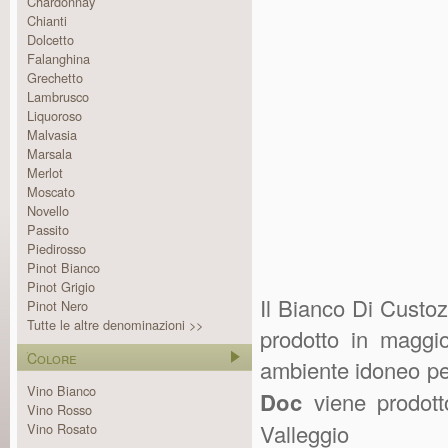
Chardonnay
Chianti
Dolcetto
Falanghina
Grechetto
Lambrusco
Liquoroso
Malvasia
Marsala
Merlot
Moscato
Novello
Passito
Piedirosso
Pinot Bianco
Pinot Grigio
Il Bianco Di Custoz
Pinot Nero
Tutte le altre denominazioni >>
prodotto in maggi
Colore
ambiente idoneo pe
Vino Bianco
Doc
viene prodott
Vino Rosso
Valleggio Vil
Vino Rosato