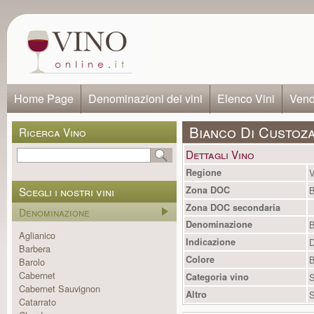
Home Page
Denominazioni dei vini
Elenco Vini
Vendi
Bianco Di Custoz
Ricerca Vino
Dettagli Vino
Regione
V
Scegli i nostri vini
Zona DOC
B
Zona DOC secondaria
Denominazione
Denominazione
B
Aglianico
Indicazione
Barbera
Colore
B
Barolo
Cabernet
Categoria vino
S
Cabernet Sauvignon
Altro
S
Catarrato