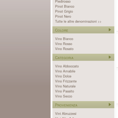
Piedirosso
Pinot Bianco
Pinot Grigio
Pinot Nero
Tutte le altre denominazioni >>
Colore
Vino Bianco
Vino Rosso
Vino Rosato
Categoria
Vino Abboccato
Vino Amabile
Vino Dolce
Vino Frizzante
Vino Naturale
Vino Passito
Vino Secco
Provenienza
Vini Abruzzesi