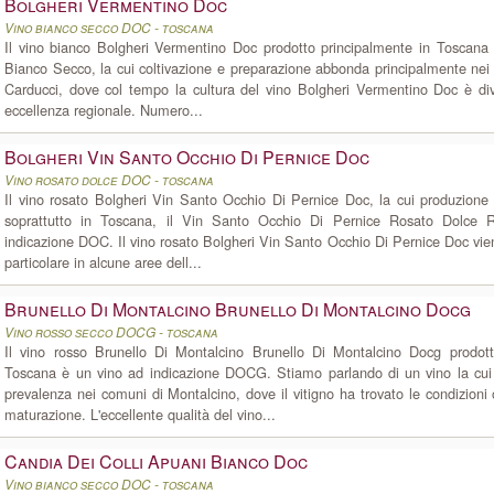
Bolgheri Vermentino Doc
Vino bianco secco DOC - toscana
Il vino bianco Bolgheri Vermentino Doc prodotto principalmente in Toscana
Bianco Secco, la cui coltivazione e preparazione abbonda principalmente ne
Carducci, dove col tempo la cultura del vino Bolgheri Vermentino Doc è div
eccellenza regionale. Numero...
Bolgheri Vin Santo Occhio Di Pernice Doc
Vino rosato dolce DOC - toscana
Il vino rosato Bolgheri Vin Santo Occhio Di Pernice Doc, la cui produzione 
soprattutto in Toscana, il Vin Santo Occhio Di Pernice Rosato Dolce 
indicazione DOC. Il vino rosato Bolgheri Vin Santo Occhio Di Pernice Doc vie
particolare in alcune aree dell...
Brunello Di Montalcino Brunello Di Montalcino Docg
Vino rosso secco DOCG - toscana
Il vino rosso Brunello Di Montalcino Brunello Di Montalcino Docg prodot
Toscana è un vino ad indicazione DOCG. Stiamo parlando di un vino la cui
prevalenza nei comuni di Montalcino, dove il vitigno ha trovato le condizioni 
maturazione. L'eccellente qualità del vino...
Candia Dei Colli Apuani Bianco Doc
Vino bianco secco DOC - toscana