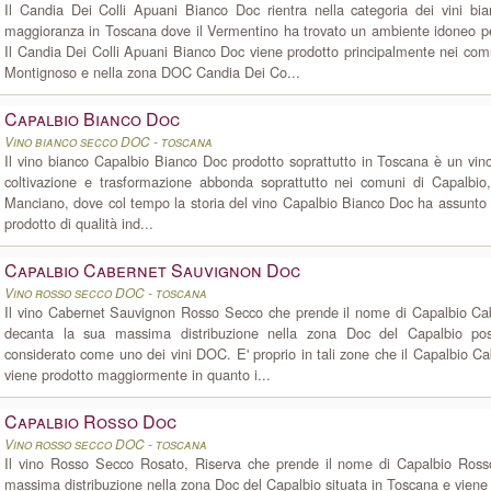
Il Candia Dei Colli Apuani Bianco Doc rientra nella categoria dei vini bia
maggioranza in Toscana dove il Vermentino ha trovato un ambiente idoneo pe
Il Candia Dei Colli Apuani Bianco Doc viene prodotto principalmente nei com
Montignoso e nella zona DOC Candia Dei Co...
Capalbio Bianco Doc
Vino bianco secco DOC - toscana
Il vino bianco Capalbio Bianco Doc prodotto soprattutto in Toscana è un vin
coltivazione e trasformazione abbonda soprattutto nei comuni di Capalbio,
Manciano, dove col tempo la storia del vino Capalbio Bianco Doc ha assunto le
prodotto di qualità ind...
Capalbio Cabernet Sauvignon Doc
Vino rosso secco DOC - toscana
Il vino Cabernet Sauvignon Rosso Secco che prende il nome di Capalbio C
decanta la sua massima distribuzione nella zona Doc del Capalbio p
considerato come uno dei vini DOC. E' proprio in tali zone che il Capalbio 
viene prodotto maggiormente in quanto i...
Capalbio Rosso Doc
Vino rosso secco DOC - toscana
Il vino Rosso Secco Rosato, Riserva che prende il nome di Capalbio Ros
massima distribuzione nella zona Doc del Capalbio situata in Toscana e viene