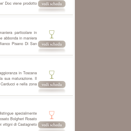
e' Doc viene prodotto
aniera particolare in
one abbonda in maniera
o Bianco Pisano Di San
maggioranza in Toscana
la sua maturazione. Il
 Carducci e nella zona
 distingue specialmente
rosato Bolgheri Rosato
i vitigni di Castagneto