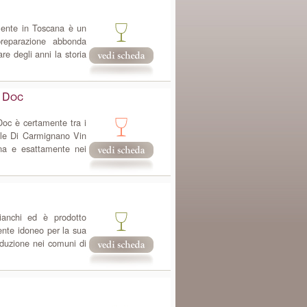
mente in Toscana è un
preparazione abbonda
e degli anni la storia
e Doc
Doc è certamente tra i
eale Di Carmignano Vin
na e esattamente nei
ianchi ed è prodotto
ente idoneo per la sua
duzione nei comuni di