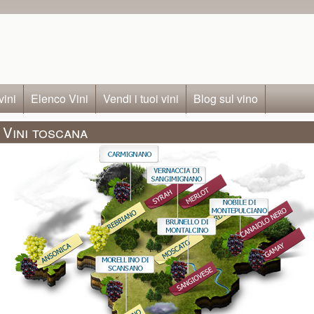
vini
Elenco Vini
Vendi i tuoi vini
Blog sul vino
Vini toscana