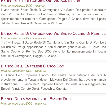
Barco Reale Di Carmignano Vin Santo Doc
Vino bianco dolce DOC - toscana
Il vino bianco Barco Reale Di Carmignano Vin Santo Doc prodotto special
vino Vin Santo Bianco Dolce Secco, Riserva, la cui coltivazione e 
specialmente nei comuni di Carmignano, Poggio A Caiano, dove con il passar
del vino Barco Reale Di Carmignano Vin Sant...
Barco Reale Di Carmignano Vin Santo Occhio Di Pernic
Vino rosato dolce DOC - toscana
Tra i vini rosati il Barco Reale Di Carmignano Vin Santo Occhio Di Pernice 
più richiesti tra gli appassionati e non di questo genere di vini. Il Barco R
Santo Occhio Di Pernice Doc DOC viene fornito maggiormente in Tosca
comuni di Carmignano, Poggio A Caiano...
Bianco Dell' Empolese Bianco Doc
Vino bianco secco DOC - toscana
Il Bianco Dell' Empolese Bianco Doc rientra nella categoria dei vini b
prevalentemente in Toscana dove il Malvasia Del Chianti ha trovato un ambi
maturazione. Il Bianco Dell' Empolese Bianco Doc vede la sua maggiore pro
Empoli, Vinci, Cerreto Guidi, Fucecchio, Capraia...
Bianco Della Valdinievole Bianco Doc
Vino bianco secco DOC - toscana