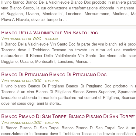
Il vino bianco Bianco Della Valdinievole Bianco Doc prodotto in maniera parti
vino Bianco Secco, la cui coltivazione e trasformazione abbonda in maniera 
di Buggiano, Uzzano, Montecatini, Lanciano, Monsummano, Marliana, Mas
Pieve A Nievole, dove col tempo la ...
Bianco Della Valdinievole Vin Santo Doc
Vino bianco dolce DOC - toscana
Il Bianco Della Valdinievole Vin Santo Doc fa parte dei vini bianchi ed è pro
Toscana dove il Trebbiano Toscano ha trovato un clima ed una condizio
maturazione. Il Bianco Della Valdinievole Vin Santo Doc viene fatto sopr
Buggiano, Uzzano, Montecatini, Lanciano, Monsu...
Bianco Di Pitigliano Bianco Di Pitigliano Doc
Vino bianco secco DOC - toscana
Il vino bianco Bianco Di Pitigliano Bianco Di Pitigliano Doc prodotto in m
Toscana è un vino Bianco Di Pitigliano Bianco Secco Superiore, Spumante, 
lavorazione abbonda in maniera particolare nei comuni di Pitigliano, Scans
dove nel corso degli anni la storia...
Bianco Pisano Di San Torpe' Bianco Pisano Di San Torpe'
Vino bianco secco DOC - toscana
Il Bianco Pisano Di San Torpe' Bianco Pisano Di San Torpe' Doc è un 
essenzialmente in Toscana dove il Trebbiano Toscano ha trovato condizioni m