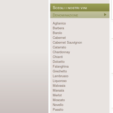
Scegli i nostri vini
Denominazione
Aglianico
Barbera
Barolo
Cabernet
Cabernet Sauvignon
Catarrato
Chardonnay
Chianti
Dolcetto
Falanghina
Grechetto
Lambrusco
Liquoroso
Malvasia
Marsala
Merlot
Moscato
Novello
Passito