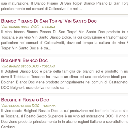
sua maturazione. Il Bianco Pisano Di San Torpe' Bianco Pisano Di San Torp
principalmente nei comuni di Collesalvetti e nell...
Bianco Pisano Di San Torpe' Vin Santo Doc
Vino bianco dolce DOC - toscana
Il vino bianco Bianco Pisano Di San Torpe' Vin Santo Doc prodotto in m
Toscana è un vino Vin Santo Bianco Dolce, la cui coltivazione e trasformazi
particolare nei comuni di Collesalvetti, dove col tempo la cultura del vin
Torpe' Vin Santo Doc si è tra...
Bolgheri Bianco Doc
Vino bianco secco DOC - toscana
Il Bolgheri Bianco Doc è parte della famiglia dei bianchi ed è prodotto in 
dove il Trebbiano Toscano ha trovato un clima ed una condizione ideali per 
Bolgheri Bianco Doc viene prodotto principalmente nei comuni di Castagneto
DOC Bolgheri, esso deriva non solo da ...
Bolgheri Rosato Doc
Vino rosato secco DOC - toscana
Il vino rosato Bolgheri Rosato Doc, la cui produzione nel territorio italiano si
in Toscana, il Rosato Secco Superiore è un vino ad indicazione DOC. Il vino 
Doc viene prodotto principalmente in in alcune regioni italiane e soprattutto ne
Carducci,...