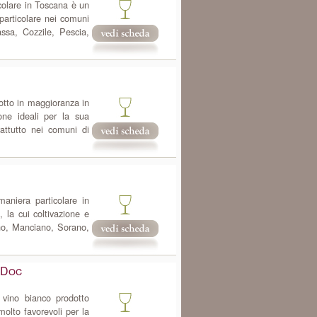
colare in Toscana è un
particolare nei comuni
sa, Cozzile, Pescia,
dotto in maggioranza in
ne ideali per la sua
attutto nei comuni di
aniera particolare in
la cui coltivazione e
ano, Manciano, Sorano,
 Doc
vino bianco prodotto
olto favorevoli per la