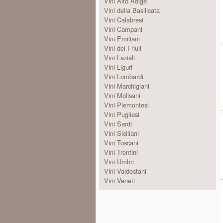
Vini Alto Adige
Vini della Basilicata
Vini Calabresi
Vini Campani
Vini Emiliani
Vini del Friuli
Vini Laziali
Vini Liguri
Vini Lombardi
Vini Marchigiani
Vini Molisani
Vini Piemontesi
Vini Pugliesi
Vini Sardi
Vini Siciliani
Vini Toscani
Vini Trentini
Vini Umbri
Vini Valdostani
Vini Veneti