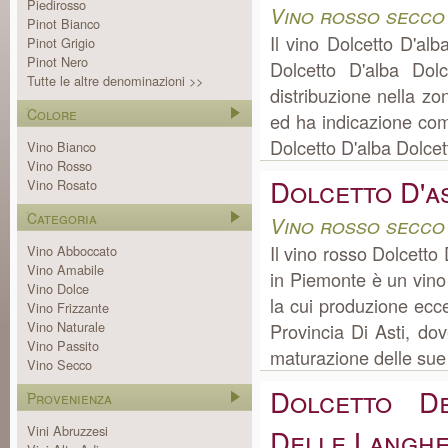
Piedirosso
Vino rosso secco
Pinot Bianco
Il vino Dolcetto D'a
Pinot Grigio
Pinot Nero
Dolcetto D'alba Dol
Tutte le altre denominazioni >>
distribuzione nella z
Colore
ed ha indicazione come
Dolcetto D'alba Dolcet
Vino Bianco
Vino Rosso
Dolcetto D'as
Vino Rosato
Categoria
Vino rosso secco
Il vino rosso Dolcetto
Vino Abboccato
Vino Amabile
in Piemonte è un vino
Vino Dolce
la cui produzione ec
Vino Frizzante
Vino Naturale
Provincia Di Asti, dove
Vino Passito
maturazione delle sue 
Vino Secco
Dolcetto D
Provenienza
Vini Abruzzesi
Delle Langh