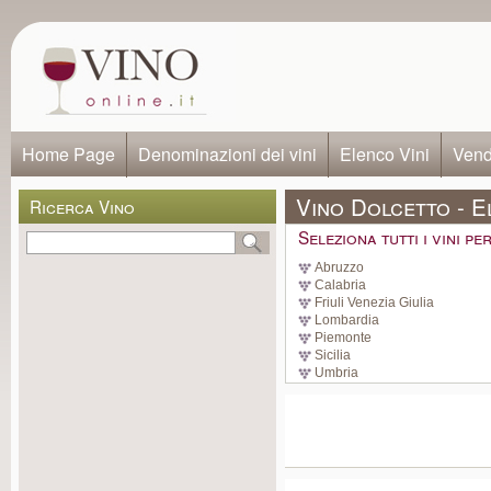
Home Page
Denominazioni dei vini
Elenco Vini
Vendi
Vino Dolcetto - E
Ricerca Vino
Seleziona tutti i vini p
Abruzzo
Calabria
Friuli Venezia Giulia
Lombardia
Piemonte
Sicilia
Umbria