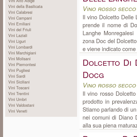
Vini Alto Adige
Vini della Basilicata
Vino rosso secco
Vini Calabresi
Il vino Dolcetto Del
Vini Campani
Vini Emiliani
prende il nome di Do
Vini del Friuli
Langhe Monregalesi D
Vini Laziali
zona Doc del Dolcetto
Vini Liguri
Vini Lombardi
e viene indicato come 
Vini Marchigiani
Vini Molisani
Dolcetto Di 
Vini Piemontesi
Vini Pugliesi
Docg
Vini Sardi
Vini Siciliani
Vino rosso secco
Vini Toscani
Il vino rosso Dolcett
Vini Trentini
Vini Umbri
prodotto in prevalen
Vini Valdostani
Stiamo parlando di un
Vini Veneti
nei comuni di Diano D'
alla sua piena maturazi