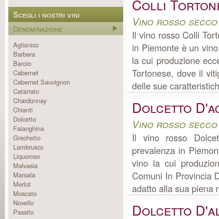
Colli Torton
Scegli i nostri vini
Vino rosso secco
Denominazione
Il vino rosso Colli To
Aglianico
in Piemonte è un vino
Barbera
la cui produzione ec
Barolo
Tortonese, dove il viti
Cabernet
Cabernet Sauvignon
delle sue caratteristich
Catarrato
Chardonnay
Dolcetto D'a
Chianti
Dolcetto
Vino rosso secco
Falanghina
Il vino rosso Dolce
Grechetto
Lambrusco
prevalenza in Piemont
Liquoroso
vino la cui produzi
Malvasia
Comuni In Provincia Di
Marsala
Merlot
adatto alla sua piena m
Moscato
Novello
Dolcetto D'a
Passito