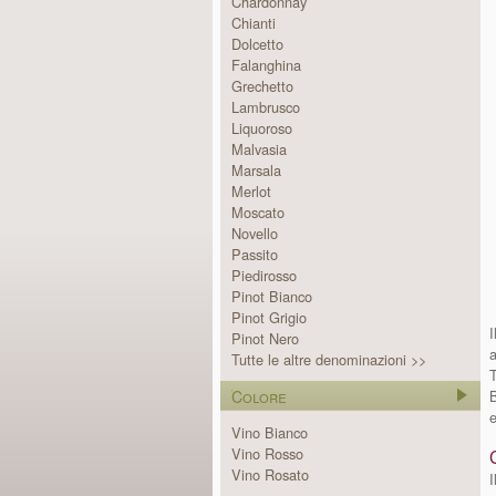
Chardonnay
Chianti
Dolcetto
Falanghina
Grechetto
Lambrusco
Liquoroso
Malvasia
Marsala
Merlot
Moscato
Novello
Passito
Piedirosso
Pinot Bianco
Pinot Grigio
Pinot Nero
a
Tutte le altre denominazioni >>
Colore
B
e
Vino Bianco
Vino Rosso
Vino Rosato