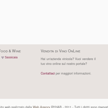
Food & Wine
Vendita di Vino OnLine
Sassicaia
Hai un'azienda vinicola? Vuoi vendere il
tuo vino online sul nostro portale?
Contattaci
per maggiori informazioni.
ito web realizzato dalla
Web Agency
RYHAB - 2011 - Tutti i diritti sono riservat