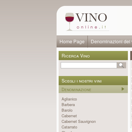
Home Page
Denominazioni dei 
Ricerca Vino
Scegli i nostri vini
Denominazione
Aglianico
Barbera
Barolo
Cabernet
Cabernet Sauvignon
Catarrato