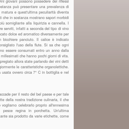
vini giovani possono possedere dei riflessi
 sostanza può presentare una prevalenza di
a matura e quest'ultima peculiarità diventa
ati che in sostanza mostrano sapori morbidi
ù somigliante alla liquirizia e cannella. I
 serviti, infatti a seconda del tipo di vino
 moscato dolce ed aromatico diversamente per
 bicchiere panciuto. Il calice è indicato
nsigliato l'uso della flute. Si sa che ogni
vono essere consumati entro un anno dalla
illesimati che hanno pochi giorni di vita.
regiato allora state parlando dei vini detti
iormente le caratteristiche organolettiche.
 usata ovvero circa 7° C in bottiglia e nel
ccade per il resto del bel paese e per tale
e della nostra tradizione culinaria, il che
e vogliamo celebrarlo proprio all'ennesima
, pesce regina in porchetta. Un'ultima
ante sia prodotto da varie etichette, come