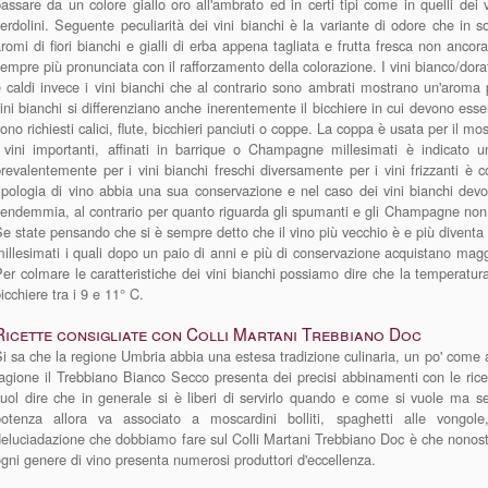
assare da un colore giallo oro all'ambrato ed in certi tipi come in quelli dei 
erdolini. Seguente peculiarità dei vini bianchi è la variante di odore che in
romi di fiori bianchi e gialli di erba appena tagliata e frutta fresca non ancor
empre più pronunciata con il rafforzamento della colorazione. I vini bianco/dor
 caldi invece i vini bianchi che al contrario sono ambrati mostrano un'aroma pi
ini bianchi si differenziano anche inerentemente il bicchiere in cui devono essere
ono richiesti calici, flute, bicchieri panciuti o coppe. La coppa è usata per il
 vini importanti, affinati in barrique o Champagne millesimati è indicato un
revalentemente per i vini bianchi freschi diversamente per i vini frizzanti è co
ipologia di vino abbia una sua conservazione e nel caso dei vini bianchi de
endemmia, al contrario per quanto riguarda gli spumanti e gli Champagne non m
e state pensando che si è sempre detto che il vino più vecchio è e più diventa p
illesimati i quali dopo un paio di anni e più di conservazione acquistano magg
er colmare le caratteristiche dei vini bianchi possiamo dire che la temperatura
icchiere tra i 9 e 11° C.
Ricette consigliate con Colli Martani Trebbiano Doc
i sa che la regione Umbria abbia una estesa tradizione culinaria, un po' come a
agione il Trebbiano Bianco Secco presenta dei precisi abbinamenti con le ricett
uol dire che in generale si è liberi di servirlo quando e come si vuole ma s
potenza allora va associato a moscardini bolliti, spaghetti alle vongole
eluciadazione che dobbiamo fare sul Colli Martani Trebbiano Doc è che nonost
gni genere di vino presenta numerosi produttori d'eccellenza.