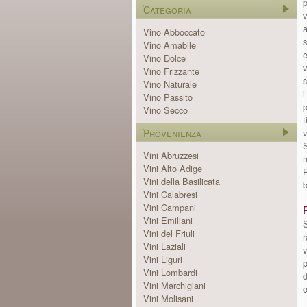
p
Categoria
v
a
Vino Abboccato
s
Vino Amabile
e
Vino Dolce
v
Vino Frizzante
s
Vino Naturale
i
Vino Passito
p
Vino Secco
t
Provenienza
v
S
Vini Abruzzesi
m
Vini Alto Adige
P
Vini della Basilicata
b
Vini Calabresi
Vini Campani
Vini Emiliani
S
Vini del Friuli
r
Vini Laziali
v
Vini Liguri
Vini Lombardi
d
Vini Marchigiani
o
Vini Molisani