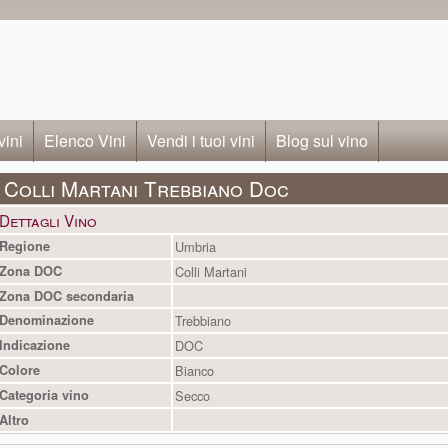
vini
Elenco Vini
Vendi i tuoi vini
Blog sul vino
Colli Martani Trebbiano Doc
Dettagli Vino
Regione
Umbria
Zona DOC
Colli Martani
Zona DOC secondaria
Denominazione
Trebbiano
Indicazione
DOC
Colore
Bianco
Categoria vino
Secco
Altro