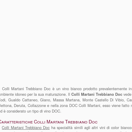
Il Colli Martani Trebbiano Doc è un vino bianco prodotto prevalentemente i
mbiente idoneo per la sua maturazione. Il
vede 
Colli Martani Trebbiano Doc
Todi, Gualdo Cattaneo, Giano, Massa Martana, Monte Castello Di Vibio, Cast
ettona, Deruta, Collazzone e nella zona DOC Colli Martani, esso viene fatto 
d è considerato un tipo di vino DOC.
Caratteristiche Colli Martani Trebbiano Doc
Il
Colli Martani Trebbiano Doc
ha specialità simili agli altri vini di color bian