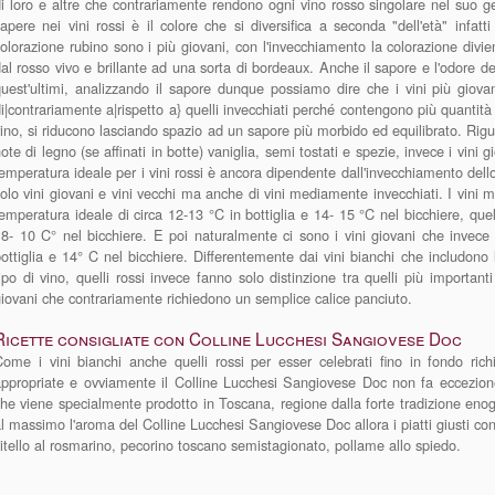
i loro e altre che contrariamente rendono ogni vino rosso singolare nel suo 
apere nei vini rossi è il colore che si diversifica a seconda "dell'età" infa
olorazione rubino sono i più giovani, con l'invecchiamento la colorazione di
al rosso vivo e brillante ad una sorta di bordeaux. Anche il sapore e l'odore de
uest'ultimi, analizzando il sapore dunque possiamo dire che i vini più giov
i|contrariamente a|rispetto a} quelli invecchiati perché contengono più quantità 
ino, si riducono lasciando spazio ad un sapore più morbido ed equilibrato. Rigua
ote di legno (se affinati in botte) vaniglia, semi tostati e spezie, invece i vini 
emperatura ideale per i vini rossi è ancora dipendente dall'invecchiamento dell
olo vini giovani e vini vecchi ma anche di vini mediamente invecchiati. I vini
emperatura ideale di circa 12-13 °C in bottiglia e 14- 15 °C nel bicchiere, quel
8- 10 C° nel bicchiere. E poi naturalmente ci sono i vini giovani che invec
ottiglia e 14° C nel bicchiere. Differentemente dai vini bianchi che includono l
ipo di vino, quelli rossi invece fanno solo distinzione tra quelli più important
iovani che contrariamente richiedono un semplice calice panciuto.
Ricette consigliate con Colline Lucchesi Sangiovese Doc
ome i vini bianchi anche quelli rossi per esser celebrati fino in fondo ric
ppropriate e ovviamente il Colline Lucchesi Sangiovese Doc non fa eccezione
he viene specialmente prodotto in Toscana, regione dalla forte tradizione eno
l massimo l'aroma del Colline Lucchesi Sangiovese Doc allora i piatti giusti con
itello al rosmarino, pecorino toscano semistagionato, pollame allo spiedo.