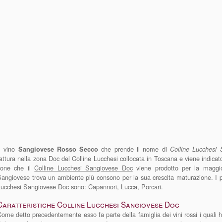
Il vino
che prende il nome di
Sangiovese Rosso Secco
Colline Lucchesi
attura nella zona Doc del Colline Lucchesi collocata in Toscana e viene indicat
zone che il
Colline Lucchesi Sangiovese Doc
viene prodotto per la maggior
angiovese trova un ambiente più consono per la sua crescita maturazione. I pri
ucchesi Sangiovese Doc sono: Capannori, Lucca, Porcari.
Caratteristiche Colline Lucchesi Sangiovese Doc
ome detto precedentemente esso fa parte della famiglia dei vini rossi i quali h