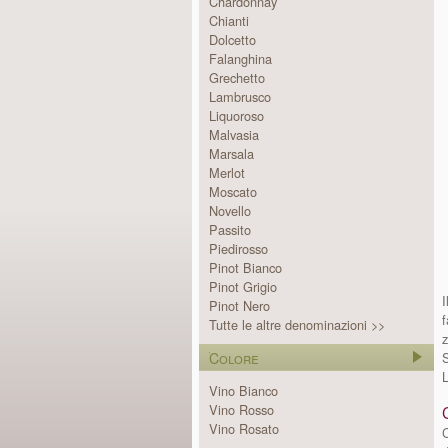
Chardonnay
Chianti
Dolcetto
Falanghina
Grechetto
Lambrusco
Liquoroso
Malvasia
Marsala
Merlot
Moscato
Novello
Passito
Piedirosso
Pinot Bianco
Pinot Grigio
Pinot Nero
f
Tutte le altre denominazioni >>
Colore
S
L
Vino Bianco
Vino Rosso
Vino Rosato
C