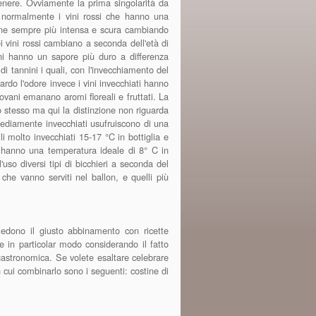
genere. Ovviamente la prima singolarità da
tti normalmente i vini rossi che hanno una
viene sempre più intensa e scura cambiando
i vini rossi cambiano a seconda dell'età di
ani hanno un sapore più duro a differenza
di tannini i quali, con l'invecchiamento del
rdo l'odore invece i vini invecchiati hanno
giovani emanano aromi floreali e fruttati. La
o stesso ma qui la distinzione non riguarda
 mediamente invecchiati usufruiscono di una
li molto invecchiati 15-17 °C in bottiglia e
e hanno una temperatura ideale di 8° C in
'uso diversi tipi di bicchieri a seconda del
i che vanno serviti nel ballon, e quelli più
hiedono il giusto abbinamento con ricette
 in particolar modo considerando il fatto
gastronomica. Se volete esaltare celebrare
 cui combinarlo sono i seguenti: costine di