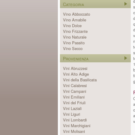
d
Categoria
s
c
Vino Abboccato
d
Vino Amabile
q
Vino Dolce
d
Vino Frizzante
v
Vino Naturale
n
Vino Passito
t
Vino Secco
s
Provenienza
t
1
Vini Abruzzesi
b
Vini Alto Adige
t
Vini della Basilicata
g
Vini Calabresi
Vini Campani
Vini Emiliani
C
Vini del Friuli
a
Vini Laziali
c
Vini Liguri
a
Vini Lombardi
v
Vini Marchigiani
Vini Molisani