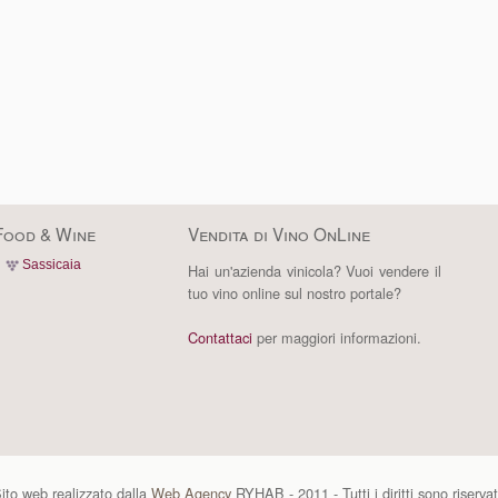
Food & Wine
Vendita di Vino OnLine
Sassicaia
Hai un'azienda vinicola? Vuoi vendere il
tuo vino online sul nostro portale?
Contattaci
per maggiori informazioni.
ito web realizzato dalla
Web Agency
RYHAB - 2011 - Tutti i diritti sono riservat