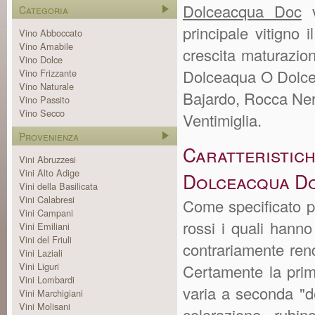
Dolceacqua Doc
v
Categoria
principale vitigno
Vino Abboccato
Vino Amabile
crescita maturazion
Vino Dolce
Dolceaqua O Dolcea
Vino Frizzante
Vino Naturale
Bajardo, Rocca Ner
Vino Passito
Vino Secco
Ventimiglia.
Provenienza
Caratteristic
Vini Abruzzesi
Vini Alto Adige
Dolceacqua D
Vini della Basilicata
Vini Calabresi
Come specificato p
Vini Campani
rossi i quali hanno 
Vini Emiliani
Vini del Friuli
contrariamente ren
Vini Laziali
Vini Liguri
Certamente la prima
Vini Lombardi
varia a seconda "de
Vini Marchigiani
Vini Molisani
colorazione rubi