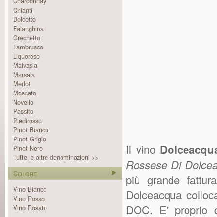
Chardonnay
Chianti
Dolcetto
Falanghina
Grechetto
Lambrusco
Liquoroso
Malvasia
Marsala
Merlot
Moscato
Novello
Passito
Piedirosso
Pinot Bianco
Pinot Grigio
Il vino
Dolceacqu
Pinot Nero
Tutte le altre denominazioni >>
Rossese Di Dolce
Colore
più grande fattu
Vino Bianco
Dolceacqua colloca
Vino Rosso
DOC. E' proprio 
Vino Rosato