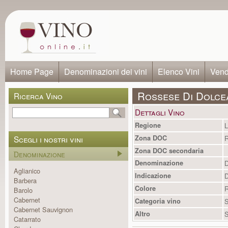
Home Page
Denominazioni dei vini
Elenco Vini
Vendi
Rossese Di Dolce
Ricerca Vino
Dettagli Vino
Regione
L
Scegli i nostri vini
Zona DOC
R
Zona DOC secondaria
Denominazione
Denominazione
D
Aglianico
Indicazione
Barbera
Colore
R
Barolo
Cabernet
Categoria vino
S
Cabernet Sauvignon
Altro
S
Catarrato