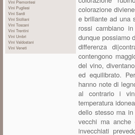
Vini Piemontesi
colorazione divien
Vini Pugliesi
Vini Sardi
e brillante ad una 
Vini Siciliani
Vini Toscani
rossi cambiano in 
Vini Trentini
dunque possiamo di
Vini Umbri
Vini Valdostani
differenza di|cont
Vini Veneti
contengono maggior
del vino, diventan
ed equilibrato. Pe
hanno note di legno 
al contrario i vi
temperatura idonea
dello stesso ma in 
vecchi ma anche d
invecchiati preve