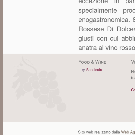
eccezione in par
specialmente prod
enogastronomica. S
Rossese Di Dolcea
giusti con cui abbi
anatra al vino rosso
Food & Wine
V
Sassicaia
Ha
tu
Co
Sito web realizzato dalla
Web Ag