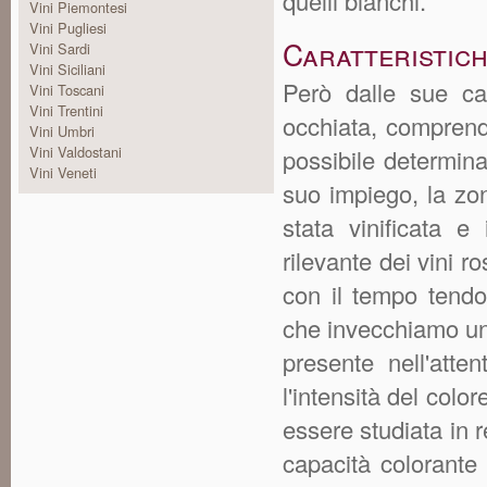
quelli bianchi.
Vini Piemontesi
Vini Pugliesi
Caratteristic
Vini Sardi
Vini Siciliani
Però dalle sue car
Vini Toscani
Vini Trentini
occhiata, comprende
Vini Umbri
Vini Valdostani
possibile determina
Vini Veneti
suo impiego, la zon
stata vinificata e
rilevante dei vini r
con il tempo tend
che invecchiamo un
presente nell'atte
l'intensità del colo
essere studiata in r
capacità colorante