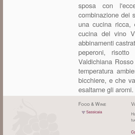
sposa con l'ecc
combinazione dei s
una cucina ricca, ed
cucina del vino V
abbinamenti castrat
peperoni, risott
Valdichiana Rosso 
temperatura ambien
bicchiere, e che va
esaltarne gli aromi.
Food & Wine
V
Sassicaia
Ha
tu
Co