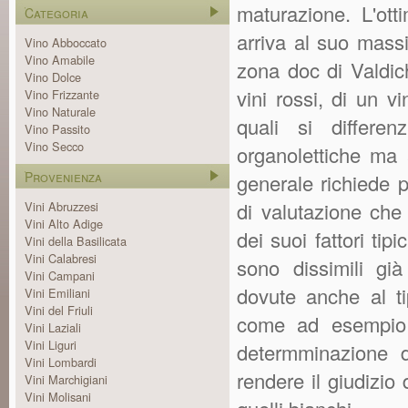
maturazione. L'ott
Categoria
arriva al suo mass
Vino Abboccato
Vino Amabile
zona doc di Valdic
Vino Dolce
vini rossi, di un v
Vino Frizzante
Vino Naturale
quali si differen
Vino Passito
Vino Secco
organolettiche ma 
Provenienza
generale richiede p
di valutazione che
Vini Abruzzesi
Vini Alto Adige
dei suoi fattori tipi
Vini della Basilicata
Vini Calabresi
sono dissimili già
Vini Campani
dovute anche al ti
Vini Emiliani
Vini del Friuli
come ad esempio l
Vini Laziali
Vini Liguri
determminazione d
Vini Lombardi
rendere il giudizio
Vini Marchigiani
Vini Molisani