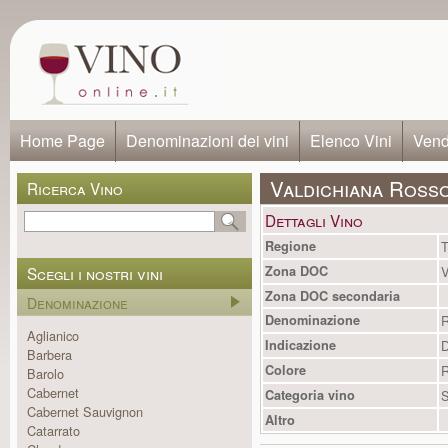
Home Page
Denominazioni dei vini
Elenco Vini
Vendi
Valdichiana Ross
Ricerca Vino
Dettagli Vino
Regione
T
Scegli i nostri vini
Zona DOC
V
Zona DOC secondaria
Denominazione
Denominazione
R
Aglianico
Indicazione
Barbera
Colore
R
Barolo
Cabernet
Categoria vino
S
Cabernet Sauvignon
Altro
Catarrato