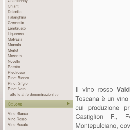
Chardonnay
Chianti
Dolcetto
Falanghina
Grechetto
Lambrusco
Liquoroso
Malvasia
Marsala
Merlot
Moscato
Novello
Passito
Piedirosso
Pinot Bianco
Pinot Grigio
Il vino rosso
Val
Pinot Nero
Tutte le altre denominazioni >>
Toscana è un vino 
Colore
cui produzione p
Vino Bianco
Castiglion F., F
Vino Rosso
Montepulciano, dove 
Vino Rosato