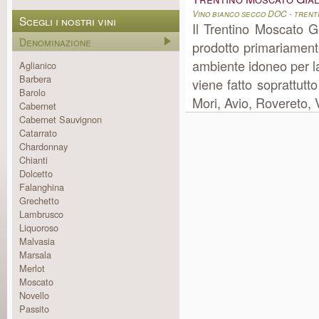
Vino bianco secco DOC - trent
Scegli i nostri vini
Il Trentino Moscato G
Denominazione
prodotto primariamente
ambiente idoneo per l
Aglianico
Barbera
viene fatto soprattutt
Barolo
Mori, Avio, Rovereto, 
Cabernet
Cabernet Sauvignon
Catarrato
Chardonnay
Chianti
Dolcetto
Falanghina
Grechetto
Lambrusco
Liquoroso
Malvasia
Marsala
Merlot
Moscato
Novello
Passito