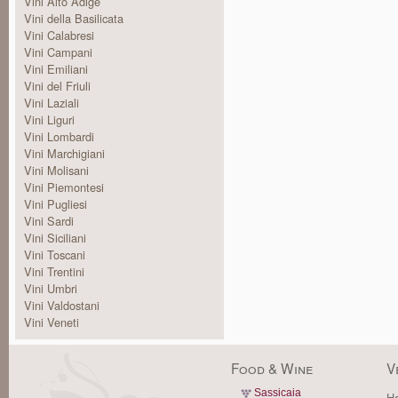
Vini Alto Adige
Vini della Basilicata
Vini Calabresi
Vini Campani
Vini Emiliani
Vini del Friuli
Vini Laziali
Vini Liguri
Vini Lombardi
Vini Marchigiani
Vini Molisani
Vini Piemontesi
Vini Pugliesi
Vini Sardi
Vini Siciliani
Vini Toscani
Vini Trentini
Vini Umbri
Vini Valdostani
Vini Veneti
Food & Wine
V
Sassicaia
Ha