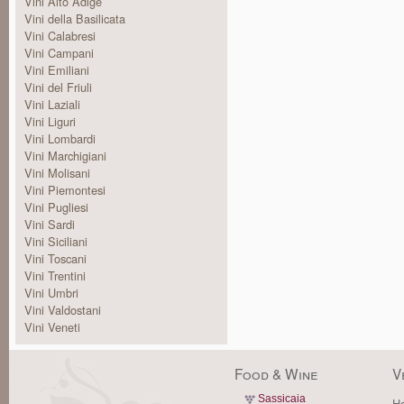
Vini Alto Adige
Vini della Basilicata
Vini Calabresi
Vini Campani
Vini Emiliani
Vini del Friuli
Vini Laziali
Vini Liguri
Vini Lombardi
Vini Marchigiani
Vini Molisani
Vini Piemontesi
Vini Pugliesi
Vini Sardi
Vini Siciliani
Vini Toscani
Vini Trentini
Vini Umbri
Vini Valdostani
Vini Veneti
Food & Wine
V
Sassicaia
Ha