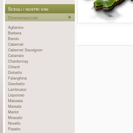
Scegli i nostri vini
Denominazione
Aglianico
Barbera
Barolo
Cabernet
Cabernet Sauvignon
Catarrato
Chardonnay
Chianti
Dolcetto
Falanghina
Grechetto
Lambrusco
Liquoroso
Malvasia
Marsala
Merlot
Moscato
Novello
Passito