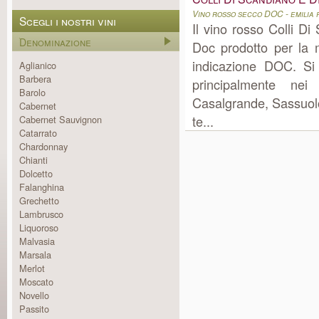
Vino rosso secco DOC - emilia
Scegli i nostri vini
Il vino rosso Colli 
Denominazione
Doc prodotto per la
indicazione DOC. Si 
Aglianico
Barbera
principalmente nei
Barolo
Casalgrande, Sassuolo,
Cabernet
te...
Cabernet Sauvignon
Catarrato
Chardonnay
Chianti
Dolcetto
Falanghina
Grechetto
Lambrusco
Liquoroso
Malvasia
Marsala
Merlot
Moscato
Novello
Passito