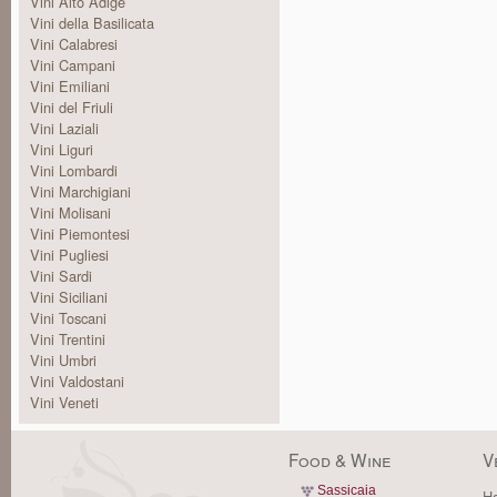
Vini Alto Adige
Vini della Basilicata
Vini Calabresi
Vini Campani
Vini Emiliani
Vini del Friuli
Vini Laziali
Vini Liguri
Vini Lombardi
Vini Marchigiani
Vini Molisani
Vini Piemontesi
Vini Pugliesi
Vini Sardi
Vini Siciliani
Vini Toscani
Vini Trentini
Vini Umbri
Vini Valdostani
Vini Veneti
Food & Wine
V
Sassicaia
Ha