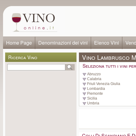
Home Page
Denominazioni dei vini
Elenco Vini
Vendi
Vino Lambrusco M
Ricerca Vino
Seleziona tutti i vini p
Abruzzo
Calabria
Friuli Venezia Giulia
Lombardia
Piemonte
Sicilia
Umbria
Colli Di Scandiano E 