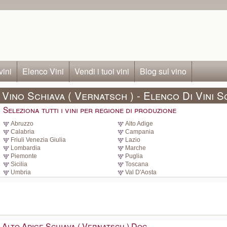
vini
Elenco Vini
Vendi i tuoi vini
Blog sul vino
Vino Schiava ( Vernatsch ) - Elenco Di Vini S
Seleziona tutti i vini per regione di produzione
Abruzzo
Alto Adige
Calabria
Campania
Friuli Venezia Giulia
Lazio
Lombardia
Marche
Piemonte
Puglia
Sicilia
Toscana
Umbria
Val D'Aosta
Alto Adige Schiava ( Vernatsch ) Doc