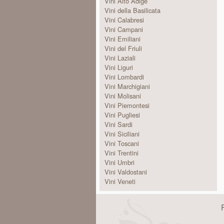
Vini Alto Adige
Vini della Basilicata
Vini Calabresi
Vini Campani
Vini Emiliani
Vini del Friuli
Vini Laziali
Vini Liguri
Vini Lombardi
Vini Marchigiani
Vini Molisani
Vini Piemontesi
Vini Pugliesi
Vini Sardi
Vini Siciliani
Vini Toscani
Vini Trentini
Vini Umbri
Vini Valdostani
Vini Veneti