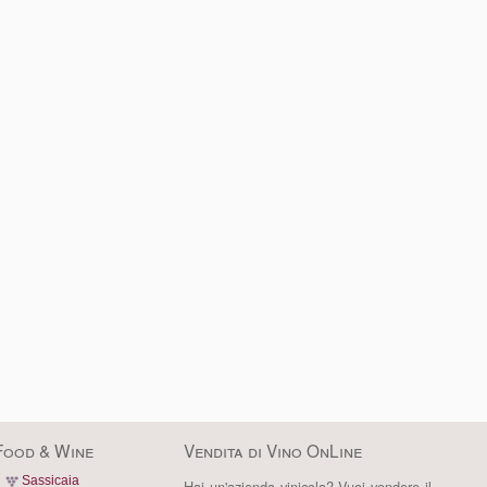
Food & Wine
Vendita di Vino OnLine
Sassicaia
Hai un'azienda vinicola? Vuoi vendere il