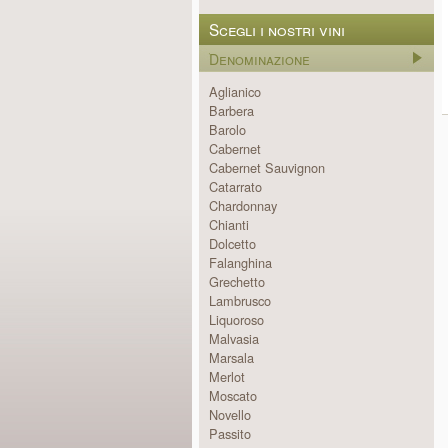
Scegli i nostri vini
Denominazione
Aglianico
Barbera
Barolo
Cabernet
Cabernet Sauvignon
Catarrato
Chardonnay
Chianti
Dolcetto
Falanghina
Grechetto
Lambrusco
Liquoroso
Malvasia
Marsala
Merlot
Moscato
Novello
Passito