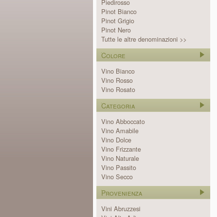
Piedirosso
Pinot Bianco
Pinot Grigio
Pinot Nero
Tutte le altre denominazioni >>
Colore
Vino Bianco
Vino Rosso
Vino Rosato
Categoria
Vino Abboccato
Vino Amabile
Vino Dolce
Vino Frizzante
Vino Naturale
Vino Passito
Vino Secco
Provenienza
Vini Abruzzesi