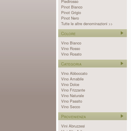
Piedirosso
Pinot Bianco
Pinot Grigio
Pinot Nero
Tutte le altre denominazioni >>
Colore
Vino Bianco
Vino Rosso
Vino Rosato
Categoria
Vino Abboccato
Vino Amabile
Vino Dolce
Vino Frizzante
Vino Naturale
Vino Passito
Vino Secco
Provenienza
Vini Abruzzesi