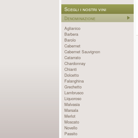
Scegli i nostri vini
Denominazione
Aglianico
Barbera
Barolo
Cabernet
Cabernet Sauvignon
Catarrato
Chardonnay
Chianti
Dolcetto
Falanghina
Grechetto
Lambrusco
Liquoroso
Malvasia
Marsala
Merlot
Moscato
Novello
Passito