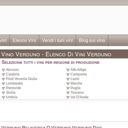
vini
Elenco Vini
Vendi i tuoi vini
Blog sul vino
Vino Verduno - Elenco Di Vini Verduno
Seleziona tutti i vini per regione di produzione
Abruzzo
Alto Adige
Calabria
Campania
Friuli Venezia Giulia
Lazio
Lombardia
Marche
Piemonte
Puglia
Sicilia
Toscana
Umbria
Val D'Aosta
Verduno Pelaverga O Verduno Verduno Doc