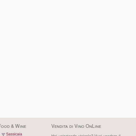
Food & Wine
Vendita di Vino OnLine
Sassicaia
Hai un'azienda vinicola? Vuoi vendere il