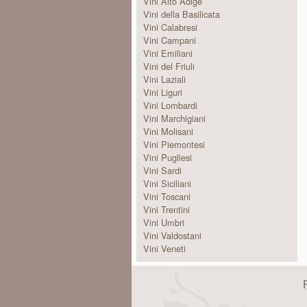
Vini Alto Adige
Vini della Basilicata
Vini Calabresi
Vini Campani
Vini Emiliani
Vini del Friuli
Vini Laziali
Vini Liguri
Vini Lombardi
Vini Marchigiani
Vini Molisani
Vini Piemontesi
Vini Pugliesi
Vini Sardi
Vini Siciliani
Vini Toscani
Vini Trentini
Vini Umbri
Vini Valdostani
Vini Veneti