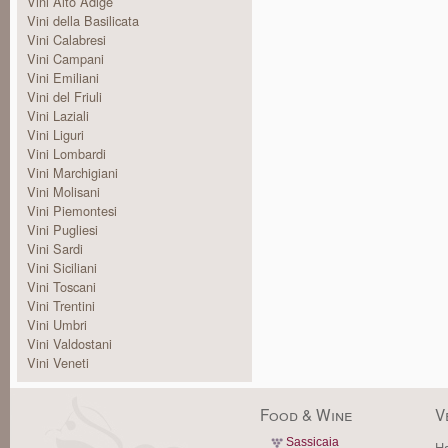
Vini Alto Adige
Vini della Basilicata
Vini Calabresi
Vini Campani
Vini Emiliani
Vini del Friuli
Vini Laziali
Vini Liguri
Vini Lombardi
Vini Marchigiani
Vini Molisani
Vini Piemontesi
Vini Pugliesi
Vini Sardi
Vini Siciliani
Vini Toscani
Vini Trentini
Vini Umbri
Vini Valdostani
Vini Veneti
Food & Wine
V
Sassicaia
Ha