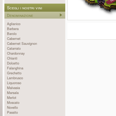
Scegli i nostri vini
Denominazione
Aglianico
Barbera
Barolo
Cabernet
Cabernet Sauvignon
Catarrato
Chardonnay
Chianti
Dolcetto
Falanghina
Grechetto
Lambrusco
Liquoroso
Malvasia
Marsala
Merlot
Moscato
Novello
Passito