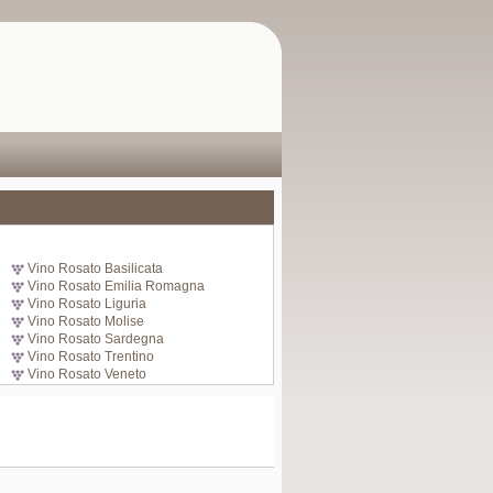
Vino Rosato Basilicata
Vino Rosato Emilia Romagna
Vino Rosato Liguria
Vino Rosato Molise
Vino Rosato Sardegna
Vino Rosato Trentino
Vino Rosato Veneto