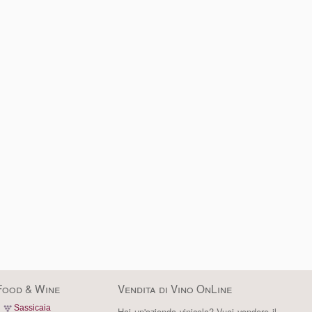
Food & Wine
Vendita di Vino OnLine
Sassicaia
Hai un'azienda vinicola? Vuoi vendere il