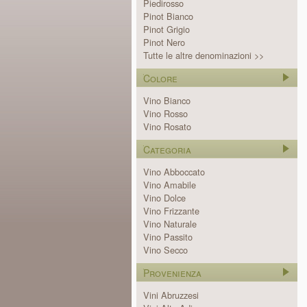
Piedirosso
Pinot Bianco
Pinot Grigio
Pinot Nero
Tutte le altre denominazioni >>
Colore
Vino Bianco
Vino Rosso
Vino Rosato
Categoria
Vino Abboccato
Vino Amabile
Vino Dolce
Vino Frizzante
Vino Naturale
Vino Passito
Vino Secco
Provenienza
Vini Abruzzesi