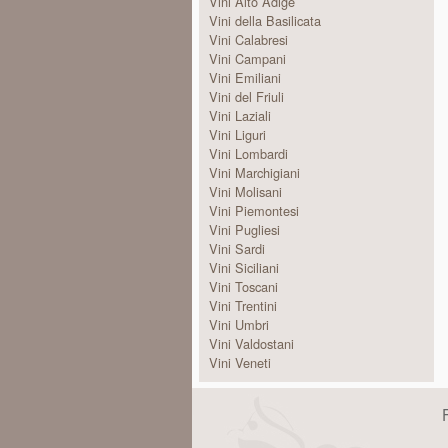
Vini Alto Adige
Vini della Basilicata
Vini Calabresi
Vini Campani
Vini Emiliani
Vini del Friuli
Vini Laziali
Vini Liguri
Vini Lombardi
Vini Marchigiani
Vini Molisani
Vini Piemontesi
Vini Pugliesi
Vini Sardi
Vini Siciliani
Vini Toscani
Vini Trentini
Vini Umbri
Vini Valdostani
Vini Veneti