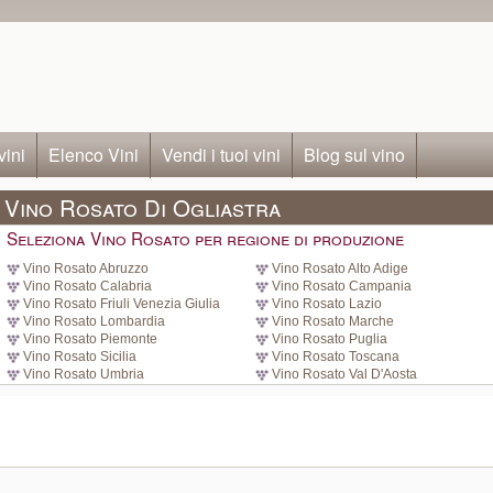
vini
Elenco Vini
Vendi i tuoi vini
Blog sul vino
Vino Rosato Di Ogliastra
Seleziona Vino Rosato per regione di produzione
Vino Rosato Abruzzo
Vino Rosato Alto Adige
Vino Rosato Calabria
Vino Rosato Campania
Vino Rosato Friuli Venezia Giulia
Vino Rosato Lazio
Vino Rosato Lombardia
Vino Rosato Marche
Vino Rosato Piemonte
Vino Rosato Puglia
Vino Rosato Sicilia
Vino Rosato Toscana
Vino Rosato Umbria
Vino Rosato Val D'Aosta