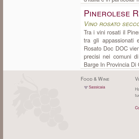
Pinerolese 
Vino rosato secc
Tra i vini rosati il P
tra gli appassionati 
Rosato Doc DOC viene 
precisi nei comuni d
Barge In Provincia D
Food & Wine
V
Sassicaia
Ha
tu
Co