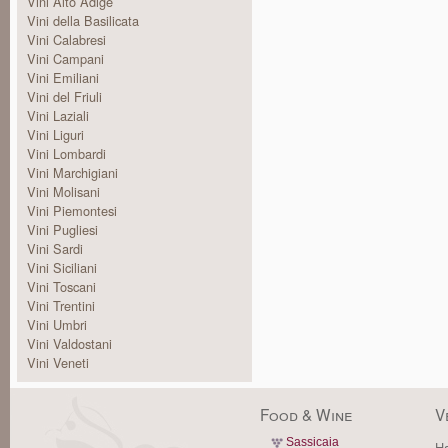
Vini Alto Adige
Vini della Basilicata
Vini Calabresi
Vini Campani
Vini Emiliani
Vini del Friuli
Vini Laziali
Vini Liguri
Vini Lombardi
Vini Marchigiani
Vini Molisani
Vini Piemontesi
Vini Pugliesi
Vini Sardi
Vini Siciliani
Vini Toscani
Vini Trentini
Vini Umbri
Vini Valdostani
Vini Veneti
Food & Wine
V
Sassicaia
Ha