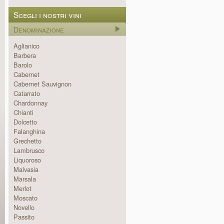
Scegli i nostri vini
Denominazione
Aglianico
Barbera
Barolo
Cabernet
Cabernet Sauvignon
Catarrato
Chardonnay
Chianti
Dolcetto
Falanghina
Grechetto
Lambrusco
Liquoroso
Malvasia
Marsala
Merlot
Moscato
Novello
Passito