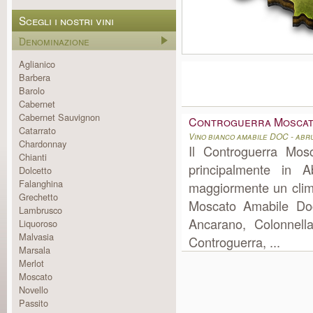
Scegli i nostri vini
Denominazione
Aglianico
Barbera
Barolo
Cabernet
Cabernet Sauvignon
Controguerra Moscat
Catarrato
Vino bianco amabile DOC - abr
Chardonnay
Il Controguerra Mos
Chianti
principalmente in 
Dolcetto
Falanghina
maggiormente un clima
Grechetto
Moscato Amabile Doc
Lambrusco
Ancarano, Colonnell
Liquoroso
Malvasia
Controguerra, ...
Marsala
Merlot
Moscato
Novello
Passito