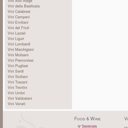
Vini Alto Adige
Vini della Basilicata
Vini Calabresi
Vini Campani
Vini Emiliani
Vini del Friuli
Vini Laziali
Vini Liguri
Vini Lombardi
Vini Marchigiani
Vini Molisani
Vini Piemontesi
Vini Pugliesi
Vini Sardi
Vini Siciliani
Vini Toscani
Vini Trentini
Vini Umbri
Vini Valdostani
Vini Veneti
Food & Wine
V
Sassicaia
Ha