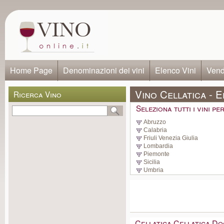
Home Page
Denominazioni dei vini
Elenco Vini
Vendi
Vino Cellatica - E
Ricerca Vino
Seleziona tutti i vini p
Abruzzo
Calabria
Friuli Venezia Giulia
Lombardia
Piemonte
Sicilia
Umbria
Cellatica Cellatica Do