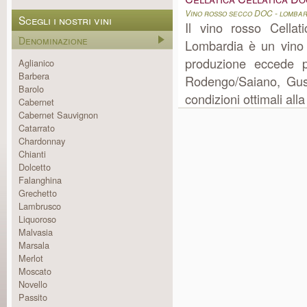
Vino rosso secco DOC - lombar
Scegli i nostri vini
Il vino rosso Cellat
Denominazione
Lombardia è un vino 
produzione eccede p
Aglianico
Barbera
Rodengo/Saiano, Guss
Barolo
condizioni ottimali all
Cabernet
Cabernet Sauvignon
Catarrato
Chardonnay
Chianti
Dolcetto
Falanghina
Grechetto
Lambrusco
Liquoroso
Malvasia
Marsala
Merlot
Moscato
Novello
Passito