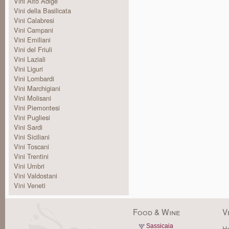
Vini Alto Adige
Vini della Basilicata
Vini Calabresi
Vini Campani
Vini Emiliani
Vini del Friuli
Vini Laziali
Vini Liguri
Vini Lombardi
Vini Marchigiani
Vini Molisani
Vini Piemontesi
Vini Pugliesi
Vini Sardi
Vini Siciliani
Vini Toscani
Vini Trentini
Vini Umbri
Vini Valdostani
Vini Veneti
Food & Wine
V
Sassicaia
Ha