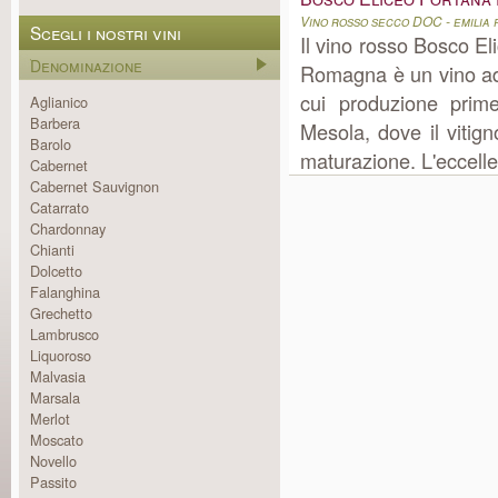
Vino rosso secco DOC - emilia
Scegli i nostri vini
Il vino rosso Bosco El
Denominazione
Romagna è un vino ad
cui produzione prim
Aglianico
Barbera
Mesola, dove il vitign
Barolo
maturazione. L'eccelle
Cabernet
Cabernet Sauvignon
Catarrato
Chardonnay
Chianti
Dolcetto
Falanghina
Grechetto
Lambrusco
Liquoroso
Malvasia
Marsala
Merlot
Moscato
Novello
Passito