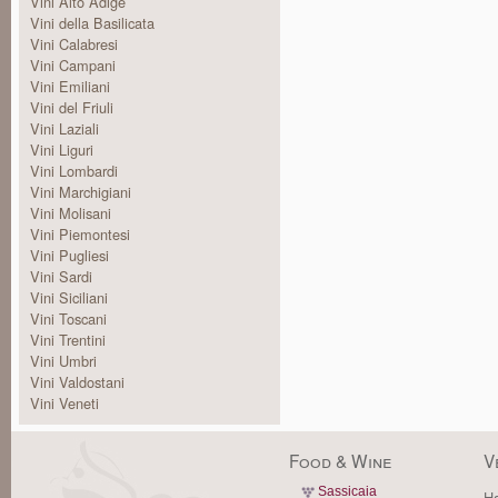
Vini Alto Adige
Vini della Basilicata
Vini Calabresi
Vini Campani
Vini Emiliani
Vini del Friuli
Vini Laziali
Vini Liguri
Vini Lombardi
Vini Marchigiani
Vini Molisani
Vini Piemontesi
Vini Pugliesi
Vini Sardi
Vini Siciliani
Vini Toscani
Vini Trentini
Vini Umbri
Vini Valdostani
Vini Veneti
Food & Wine
V
Sassicaia
Ha