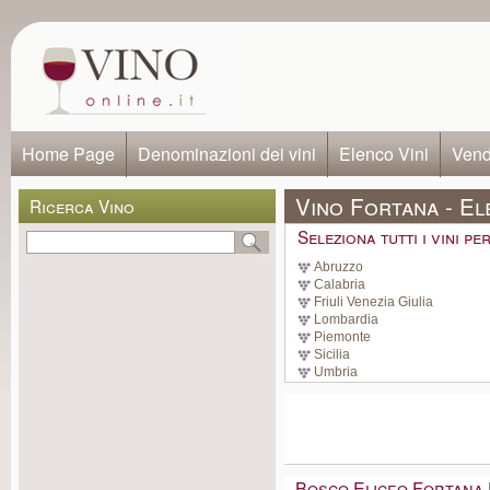
Home Page
Denominazioni dei vini
Elenco Vini
Vendi
Vino Fortana - El
Ricerca Vino
Seleziona tutti i vini p
Abruzzo
Calabria
Friuli Venezia Giulia
Lombardia
Piemonte
Sicilia
Umbria
Bosco Eliceo Fortana