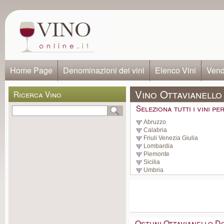
Home Page
Denominazioni dei vini
Elenco Vini
Vendi
Vino Ottavianello 
Ricerca Vino
Seleziona tutti i vini p
Abruzzo
Calabria
Friuli Venezia Giulia
Lombardia
Piemonte
Sicilia
Umbria
Ostuni Ottavianello D