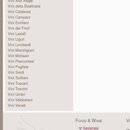
Vini Alto Adige
Vini della Basilicata
Vini Calabresi
Vini Campani
Vini Emiliani
Vini del Friuli
Vini Laziali
Vini Liguri
Vini Lombardi
Vini Marchigiani
Vini Molisani
Vini Piemontesi
Vini Pugliesi
Vini Sardi
Vini Siciliani
Vini Toscani
Vini Trentini
Vini Umbri
Vini Valdostani
Vini Veneti
Food & Wine
V
Sassicaia
Ha