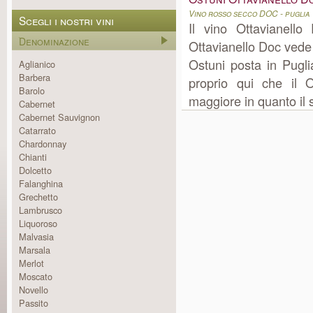
Vino rosso secco DOC - puglia
Scegli i nostri vini
Il vino Ottavianell
Denominazione
Ottavianello Doc vede
Ostuni posta in Pugl
Aglianico
Barbera
proprio qui che il 
Barolo
maggiore in quanto il s
Cabernet
Cabernet Sauvignon
Catarrato
Chardonnay
Chianti
Dolcetto
Falanghina
Grechetto
Lambrusco
Liquoroso
Malvasia
Marsala
Merlot
Moscato
Novello
Passito