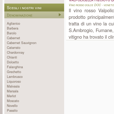
Vino rosso dolce DOC - veneto
Scegli i nostri vini
Il vino rosso Valpoli
Denominazione
prodotto principalme
tratta di un vino la 
Aglianico
Barbera
S.Ambrogio, Fumane, N
Barolo
vitigno ha trovato il c
Cabernet
Cabernet Sauvignon
Catarrato
Chardonnay
Chianti
Dolcetto
Falanghina
Grechetto
Lambrusco
Liquoroso
Malvasia
Marsala
Merlot
Moscato
Novello
Passito