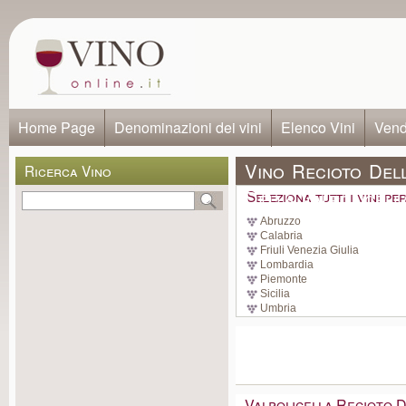
Home Page
Denominazioni dei vini
Elenco Vini
Vendi
Vino Recioto Dell
Ricerca Vino
Della Valpolicell
Seleziona tutti i vini p
Abruzzo
Calabria
Friuli Venezia Giulia
Lombardia
Piemonte
Sicilia
Umbria
Valpolicella Recioto 