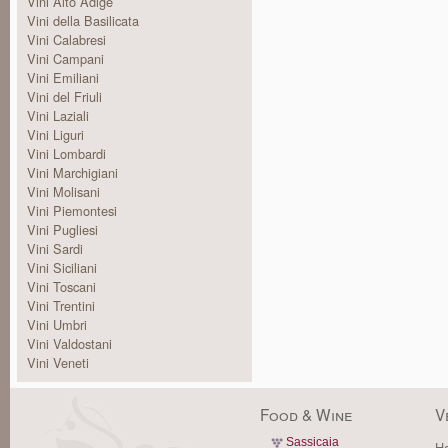
Vini Alto Adige
Vini della Basilicata
Vini Calabresi
Vini Campani
Vini Emiliani
Vini del Friuli
Vini Laziali
Vini Liguri
Vini Lombardi
Vini Marchigiani
Vini Molisani
Vini Piemontesi
Vini Pugliesi
Vini Sardi
Vini Siciliani
Vini Toscani
Vini Trentini
Vini Umbri
Vini Valdostani
Vini Veneti
Food & Wine
V
Sassicaia
Ha