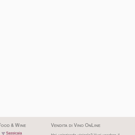
Food & Wine
Vendita di Vino OnLine
Sassicaia
Hai un'azienda vinicola? Vuoi vendere il