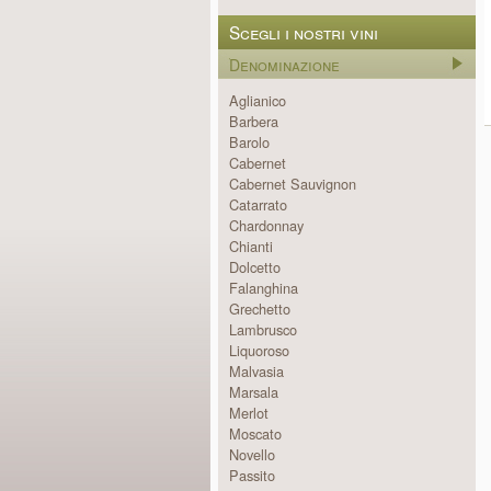
Scegli i nostri vini
Denominazione
Aglianico
Barbera
Barolo
Cabernet
Cabernet Sauvignon
Catarrato
Chardonnay
Chianti
Dolcetto
Falanghina
Grechetto
Lambrusco
Liquoroso
Malvasia
Marsala
Merlot
Moscato
Novello
Passito