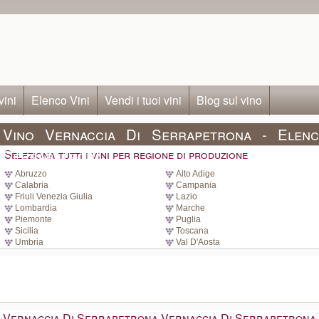
vini
Elenco Vini
Vendi i tuoi vini
Blog sul vino
Vino Vernaccia Di Serrapetrona - Elenc
Serrapetrona
Seleziona tutti i vini per regione di produzione
Abruzzo
Alto Adige
Calabria
Campania
Friuli Venezia Giulia
Lazio
Lombardia
Marche
Piemonte
Puglia
Sicilia
Toscana
Umbria
Val D'Aosta
Vernaccia Di Serrapetrona Vernaccia Di Serrapetrona