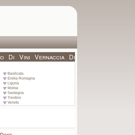
o Di Vini Vernaccia Di
Basilicata
Emilia Romagna
Liguria
Molise
Sardegna
Trentino
Veneto
 Docg