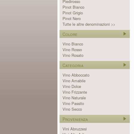
Piedirosso
Pinot Bianco
Pinot Grigio
Pinot Nero
Tutte le altre denominazioni >>
Colore
Vino Bianco
Vino Rosso
Vino Rosato
Categoria
Vino Abboccato
Vino Amabile
Vino Dolce
Vino Frizzante
Vino Naturale
Vino Passito
Vino Secco
Provenienza
Vini Abruzzesi