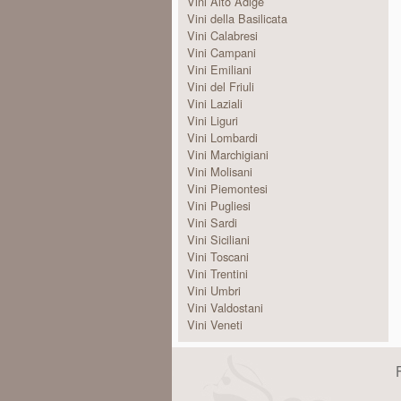
Vini Alto Adige
Vini della Basilicata
Vini Calabresi
Vini Campani
Vini Emiliani
Vini del Friuli
Vini Laziali
Vini Liguri
Vini Lombardi
Vini Marchigiani
Vini Molisani
Vini Piemontesi
Vini Pugliesi
Vini Sardi
Vini Siciliani
Vini Toscani
Vini Trentini
Vini Umbri
Vini Valdostani
Vini Veneti