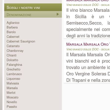
Vino bianco dolce DOC - sicilia
Scegli i nostri vini
Il vino bianco Marsal
Denominazione
in Sicilia è un 
Semisecco,Secco, l
Aglianico
Barbera
specialmente nei comu
Barolo
degli anni la tradizio
Cabernet
Cabernet Sauvignon
Marsala Marsala Oro 
Catarrato
Vino bianco dolce DOC - sicilia
Chardonnay
Il Marsala Marsala Or
Chianti
Dolcetto
vini bianchi ed è prod
Falanghina
trovato un ambiente i
Grechetto
Oro Vergine Soleras Do
Lambrusco
Liquoroso
Di Trapani e nella zon
Malvasia
Marsala
Merlot
Moscato
Novello
Passito