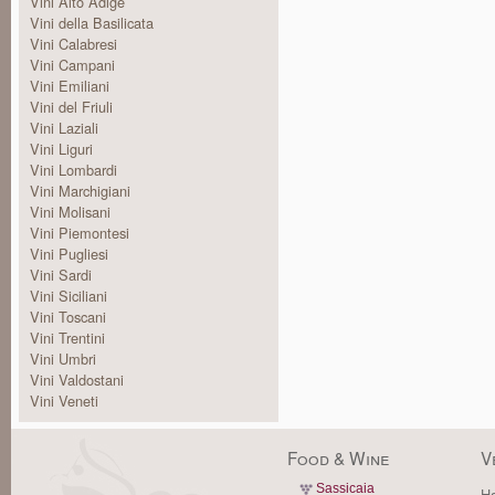
Vini Alto Adige
Vini della Basilicata
Vini Calabresi
Vini Campani
Vini Emiliani
Vini del Friuli
Vini Laziali
Vini Liguri
Vini Lombardi
Vini Marchigiani
Vini Molisani
Vini Piemontesi
Vini Pugliesi
Vini Sardi
Vini Siciliani
Vini Toscani
Vini Trentini
Vini Umbri
Vini Valdostani
Vini Veneti
Food & Wine
V
Sassicaia
Ha