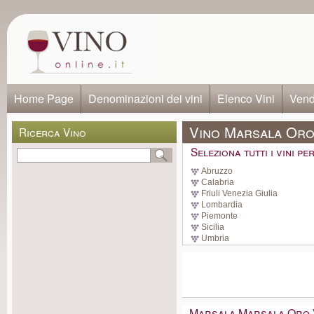
Home Page
Denominazioni dei vini
Elenco Vini
Vendi
Vino Marsala Oro
Ricerca Vino
Seleziona tutti i vini p
Abruzzo
Calabria
Friuli Venezia Giulia
Lombardia
Piemonte
Sicilia
Umbria
Marsala Marsala Oro 