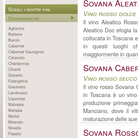
Sovana Aleat
Scegli i nostri vini
Vino rosso dolce
Denominazione
Il vino Aleatico Ros
Aglianico
Aleatico Doc elogia l
Barbera
collocata in Toscana e
Barolo
in questi luoghi c
Cabernet
Cabernet Sauvignon
maggiormente in quanto 
Catarrato
Chardonnay
Sovana Cabe
Chianti
Dolcetto
Vino rosso secco
Falanghina
Il vino rosso Sovana
Grechetto
Lambrusco
in Toscana è un vino 
Liquoroso
produzione primeggia
Malvasia
Manciano, dove il vit
Marsala
Merlot
maturazione delle sue q
Moscato
Novello
Sovana Ross
Passito