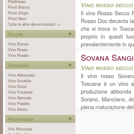
Piedirosso
Vino rosso secco
Pinot Bianco
Il vino Rosso Secco 
Pinot Grigio
Pinot Nero
Rosso Doc decanta la
Tutte le altre denominazioni >>
che si trova in Tosc
Colore
proprio in questi l
prevalentemente in quan
Vino Bianco
Vino Rosso
Sovana Sang
Vino Rosato
Categoria
Vino rosso secco
Il vino rosso Sovan
Vino Abboccato
Vino Amabile
Toscana è un vino a
Vino Dolce
produzione abbonda 
Vino Frizzante
Vino Naturale
Sorano, Manciano, dove
Vino Passito
piena maturazione delle
Vino Secco
Provenienza
Vini Abruzzesi