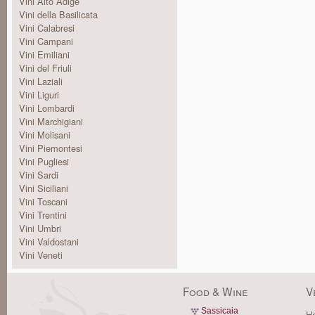
Vini Alto Adige
Vini della Basilicata
Vini Calabresi
Vini Campani
Vini Emiliani
Vini del Friuli
Vini Laziali
Vini Liguri
Vini Lombardi
Vini Marchigiani
Vini Molisani
Vini Piemontesi
Vini Pugliesi
Vini Sardi
Vini Siciliani
Vini Toscani
Vini Trentini
Vini Umbri
Vini Valdostani
Vini Veneti
Food & Wine
V
Sassicaia
Ha