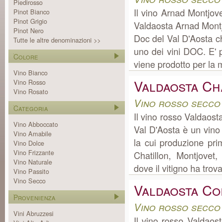
Piedirosso
Il vino Arnad Montjo
Pinot Bianco
Pinot Grigio
Valdaosta Arnad Montj
Pinot Nero
Doc del Val D'Aosta c
Tutte le altre denominazioni >>
uno dei vini DOC. E' 
Colore
viene prodotto per la 
Vino Bianco
Valdaosta C
Vino Rosso
Vino Rosato
Vino rosso secco
Categoria
Il vino rosso Valdaos
Vino Abboccato
Val D'Aosta è un vino
Vino Amabile
la cui produzione pr
Vino Dolce
Vino Frizzante
Chatillon, Montjovet
Vino Naturale
dove il vitigno ha trova
Vino Passito
Vino Secco
Valdaosta Co
Provenienza
Vino rosso secco
Vini Abruzzesi
Il vino rosso Valdaos