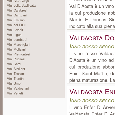
Vini Alto Adige
Val D'Aosta è un vino
Vini della Basilicata
Vini Calabresi
la cui produzione a
Vini Campani
Martin E Donnas Sino
Vini Emiliani
Vini del Friuli
indicato alla sua piena
Vini Laziali
Vini Liguri
Valdaosta D
Vini Lombardi
Vini Marchigiani
Vino rosso secco
Vini Molisani
Il vino rosso Valda
Vini Piemontesi
Vini Pugliesi
D'Aosta è un vino ad
Vini Sardi
cui produzione abbo
Vini Siciliani
Point Saint Martin, do
Vini Toscani
Vini Trentini
piena maturazione. La 
Vini Umbri
Vini Valdostani
Valdaosta En
Vini Veneti
Vino rosso secco
Il vino Enfer D' Arv
Valdaosta Enfer D' A