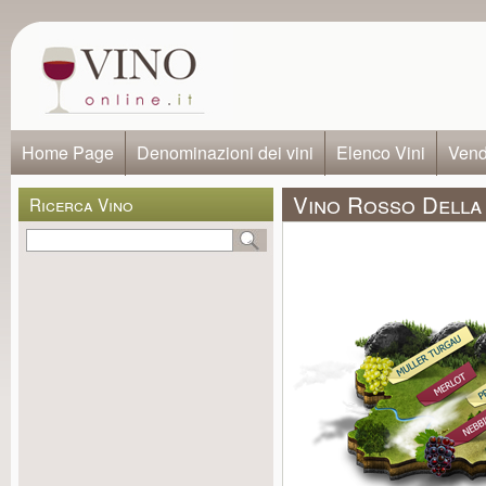
Home Page
Denominazioni dei vini
Elenco Vini
Vendi
Vino Rosso Della 
Ricerca Vino