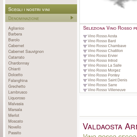
Scegli i nostri vini
Denominazione
Seleziona Vino Rosso pe
Aglianico
Barbera
Vino Rosso Aosta
Barolo
Vino Rosso Bard
Cabernet
Vino Rosso Chambave
Cabernet Sauvignon
Vino Rosso Chatillon
Vino Rosso Ervier
Catarrato
Vino Rosso Introd
Chardonnay
Vino Rosso La Salle
Chianti
Vino Rosso Morgez
Dolcetto
Vino Rosso Pontey
Falanghina
Vino Rosso Saint Denis
Vino Rosso Sarre
Grechetto
Vino Rosso Villeneuve
Lambrusco
Liquoroso
Malvasia
Marsala
Merlot
Moscato
Valdaosta Ar
Novello
Passito
Vino rosso secco