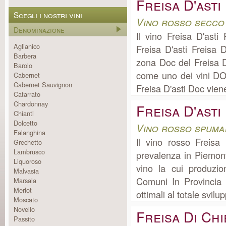
Freisa D'asti
Scegli i nostri vini
Vino rosso secco
Denominazione
Il vino Freisa D'ast
Aglianico
Freisa D'asti Freisa 
Barbera
zona Doc del Freisa D
Barolo
come uno dei vini DOC.
Cabernet
Cabernet Sauvignon
Freisa D'asti Doc vien
Catarrato
Chardonnay
Freisa D'asti
Chianti
Dolcetto
Vino rosso spuma
Falanghina
Il vino rosso Freisa
Grechetto
Lambrusco
prevalenza in Piemon
Liquoroso
vino la cui produzi
Malvasia
Comuni In Provincia D
Marsala
Merlot
ottimali al totale svilu
Moscato
Novello
Freisa Di Chi
Passito