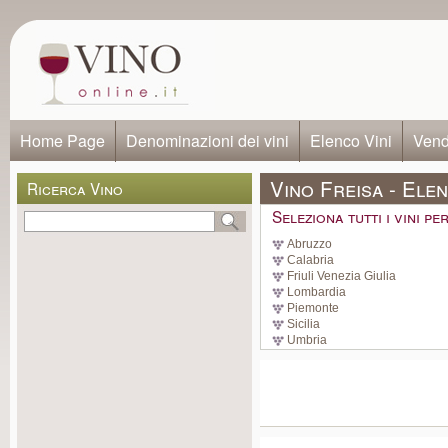
Home Page
Denominazioni dei vini
Elenco Vini
Vendi
Vino Freisa - Elen
Ricerca Vino
Seleziona tutti i vini p
Abruzzo
Calabria
Friuli Venezia Giulia
Lombardia
Piemonte
Sicilia
Umbria