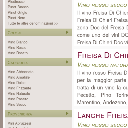
Piedirosso
Vino rosso secco
Pinot Bianco
Il vino Freisa Di Chi
Pinot Grigio
Pinot Nero
Freisa Di Chieri Freis
Tutte le altre denominazioni >>
zona Doc del Freisa D
Colore
come uno dei vini DOC
Freisa Di Chieri Doc vi
Vino Bianco
Vino Rosso
Freisa Di Ch
Vino Rosato
Categoria
Vino rosso natur
Il vino rosso Freisa 
Vino Abboccato
Vino Amabile
per la maggior parte
Vino Dolce
tratta di un vino la 
Vino Frizzante
Vino Naturale
Pecetto, Pino Torin
Vino Passito
Marentino, Andezeno, 
Vino Secco
Langhe Freis
Provenienza
Vini Abruzzesi
Vino rosso secco