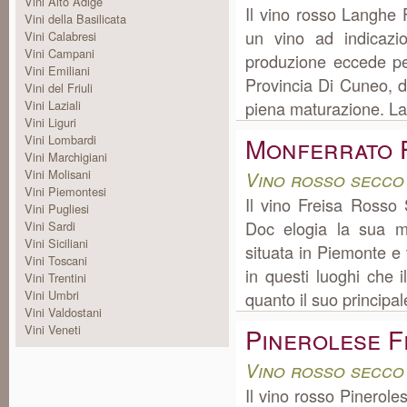
Vini Alto Adige
Il vino rosso Langhe 
Vini della Basilicata
un vino ad indicazi
Vini Calabresi
Vini Campani
produzione eccede pe
Vini Emiliani
Provincia Di Cuneo, do
Vini del Friuli
Vini Laziali
piena maturazione. La 
Vini Liguri
Monferrato 
Vini Lombardi
Vini Marchigiani
Vini Molisani
Vino rosso secco
Vini Piemontesi
Il vino Freisa Rosso
Vini Pugliesi
Doc elogia la sua m
Vini Sardi
Vini Siciliani
situata in Piemonte e
Vini Toscani
in questi luoghi che 
Vini Trentini
Vini Umbri
quanto il suo principale
Vini Valdostani
Vini Veneti
Pinerolese F
Vino rosso secco
Il vino rosso Pinerol