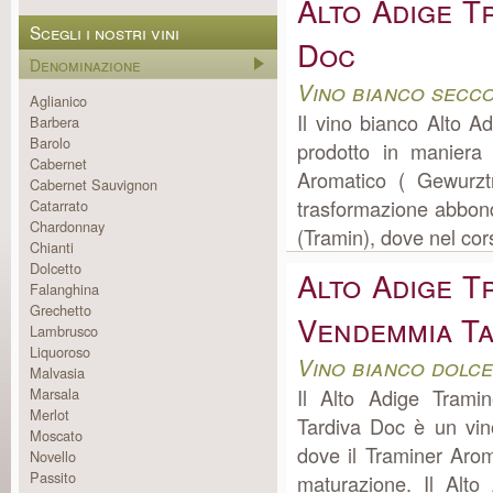
Alto Adige T
Scegli i nostri vini
Doc
Denominazione
Vino bianco secco
Aglianico
Il vino bianco Alto 
Barbera
Barolo
prodotto in maniera
Cabernet
Aromatico ( Gewurzt
Cabernet Sauvignon
trasformazione abbon
Catarrato
Chardonnay
(Tramin), dove nel cors
Chianti
Dolcetto
Alto Adige T
Falanghina
Grechetto
Vendemmia Ta
Lambrusco
Liquoroso
Vino bianco dolce
Malvasia
Marsala
Il Alto Adige Trami
Merlot
Tardiva Doc è un vin
Moscato
dove il Traminer Aro
Novello
Passito
maturazione. Il Alt