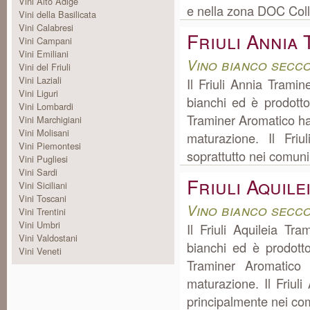
Vini Alto Adige
e nella zona DOC Colli
Vini della Basilicata
Vini Calabresi
Friuli Annia
Vini Campani
Vini Emiliani
Vino bianco secco
Vini del Friuli
Vini Laziali
Il Friuli Annia Tramin
Vini Liguri
bianchi ed è prodotto
Vini Lombardi
Traminer Aromatico ha
Vini Marchigiani
Vini Molisani
maturazione. Il Fri
Vini Piemontesi
soprattutto nei comuni
Vini Pugliesi
Vini Sardi
Friuli Aquil
Vini Siciliani
Vini Toscani
Vino bianco secco
Vini Trentini
Vini Umbri
Il Friuli Aquileia Tr
Vini Valdostani
bianchi ed è prodotto
Vini Veneti
Traminer Aromatico
maturazione. Il Friul
principalmente nei com