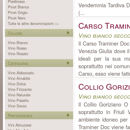
Piedirosso
Vendemmia Tardiva Do
Pinot Bianco
(...
Pinot Grigio
Pinot Nero
Carso Trami
Tutte le altre denominazioni >>
Colore
Vino bianco secco
Il Carso Traminer Doc 
Vino Bianco
Vino Rosso
Venezia Giulia dove i
Vino Rosato
ideali per la sua m
Categoria
soprattutto nei comu
Carso, esso viene fatt
Vino Abboccato
Vino Amabile
Collio Goriz
Vino Dolce
Vino Frizzante
Vino Naturale
Vino bianco secco
Vino Passito
Il Collio Goriziano 
Vino Secco
soprattutto in Friul
Provenienza
ambiente idoneo per l
Vini Abruzzesi
Traminer Doc viene fat