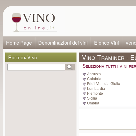
Home Page
Denominazioni dei vini
Elenco Vini
Vendi
Vino Traminer - E
Ricerca Vino
Seleziona tutti i vini p
Abruzzo
Calabria
Friuli Venezia Giulia
Lombardia
Piemonte
Sicilia
Umbria