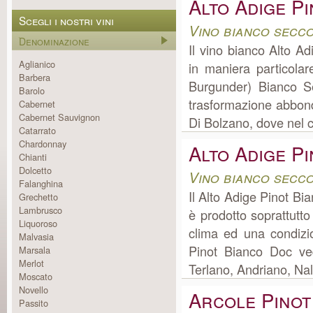
Alto Adige P
Scegli i nostri vini
Vino bianco secco
Denominazione
Il vino bianco Alto A
Aglianico
in maniera particola
Barbera
Burgunder) Bianco S
Barolo
trasformazione abbond
Cabernet
Cabernet Sauvignon
Di Bolzano, dove nel co
Catarrato
Chardonnay
Alto Adige P
Chianti
Dolcetto
Vino bianco secco
Falanghina
Il Alto Adige Pinot Bia
Grechetto
Lambrusco
è prodotto soprattutto
Liquoroso
clima ed una condizio
Malvasia
Pinot Bianco Doc ve
Marsala
Merlot
Terlano, Andriano, Nal
Moscato
Novello
Arcole Pinot
Passito