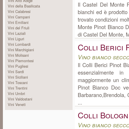
Vini Alto Adige
Il Castel Del Monte P
Vini della Basilicata
bianchi ed è prodotto
Vini Calabresi
Vini Campani
trovato condizioni mol
Vini Emiliani
Monte Pinot Bianco D
Vini del Friuli
Vini Laziali
di Castel Del Monte, M
Vini Liguri
Colli Berici 
Vini Lombardi
Vini Marchigiani
Vini Molisani
Vino bianco secc
Vini Piemontesi
Il Colli Berici Pinot 
Vini Pugliesi
essenzialmente in
Vini Sardi
Vini Siciliani
maggiormente un clima
Vini Toscani
Pinot Bianco Doc ve
Vini Trentini
Vini Umbri
Barbarano,Brendola, C
Vini Valdostani
...
Vini Veneti
Colli Bologn
Vino bianco secc