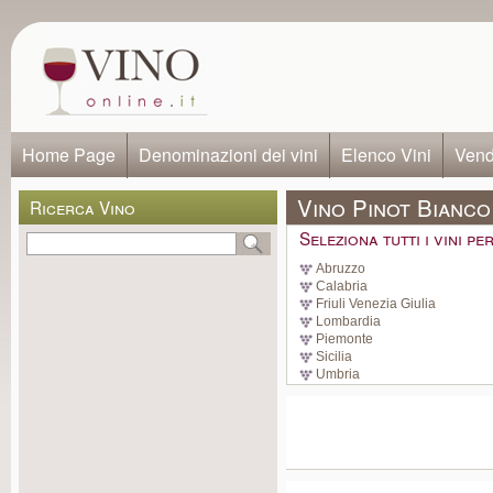
Home Page
Denominazioni dei vini
Elenco Vini
Vendi
Vino Pinot Bianco
Ricerca Vino
Seleziona tutti i vini p
Abruzzo
Calabria
Friuli Venezia Giulia
Lombardia
Piemonte
Sicilia
Umbria