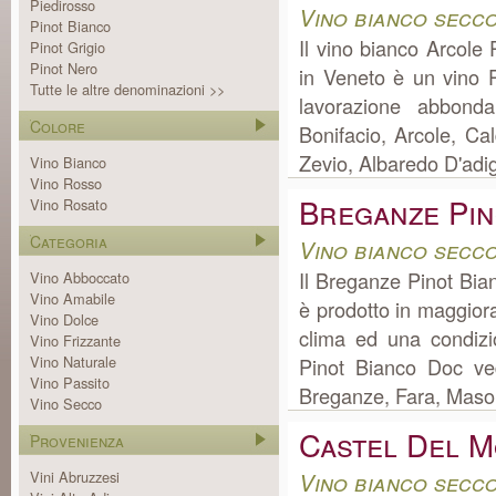
Piedirosso
Vino bianco secc
Pinot Bianco
Il vino bianco Arcole
Pinot Grigio
Pinot Nero
in Veneto è un vino P
Tutte le altre denominazioni >>
lavorazione abbond
Colore
Bonifacio, Arcole, Cal
Zevio, Albaredo D'adig
Vino Bianco
Vino Rosso
Breganze Pin
Vino Rosato
Categoria
Vino bianco secc
Il Breganze Pinot Bian
Vino Abboccato
Vino Amabile
è prodotto in maggior
Vino Dolce
clima ed una condizi
Vino Frizzante
Vino Naturale
Pinot Bianco Doc ve
Vino Passito
Breganze, Fara, Mason
Vino Secco
Castel Del M
Provenienza
Vini Abruzzesi
Vino bianco secco